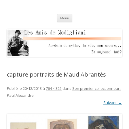
Les Amis de Modigliani
Au delà du mythe, sa vie, son oeuvre… Et aujourd'hui?
Aller
Menu
au
contenu
capture portraits de Maud Abrantès
Publié le
20/12/2013
à
764 × 325
dans
Son premier collectionneur :
Paul Alexandre
.
Suivant →