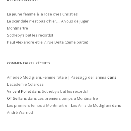
e
r
La jeune femme à la rose chez Christies
c
Le scandale n’est pas d’hier…. A vous de juger
h
Montmartre
e
Sotheby’s bat les records!
r
Paul Alexandre et le 7, rue Delta (2ème partie)
:
COMMENTAIRES RÉCENTS
Amedeo Modigliani, Femme fatale | Paesaggi dell'anima
dans
L’académie Colarossi
Vincent Pollet
dans
Sotheby’s bat les records!
OT Seillans
dans
Les premiers temps à Montmartre
Les premiers temps à Montmartre | Les Amis de Modigliani
dans
André Warnod