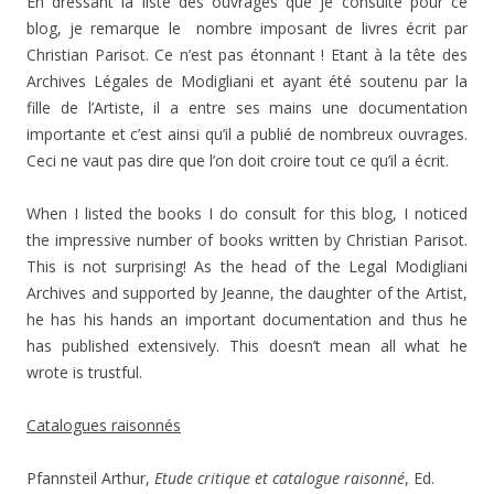
En dressant la liste des ouvrages que je consulte pour ce
blog, je remarque le nombre imposant de livres écrit par
Christian Parisot. Ce n’est pas étonnant ! Etant à la tête des
Archives Légales de Modigliani et ayant été soutenu par la
fille de l’Artiste, il a entre ses mains une documentation
importante et c’est ainsi qu’il a publié de nombreux ouvrages.
Ceci ne vaut pas dire que l’on doit croire tout ce qu’il a écrit.
When I listed the books I do consult for this blog, I noticed
the impressive number of books written by Christian Parisot.
This is not surprising! As the head of the Legal Modigliani
Archives and supported by Jeanne, the daughter of the Artist,
he has his hands an important documentation and thus he
has published extensively. This doesn’t mean all what he
wrote is trustful.
Catalogues raisonnés
Pfannsteil Arthur,
Etude critique et catalogue raisonné
, Ed.