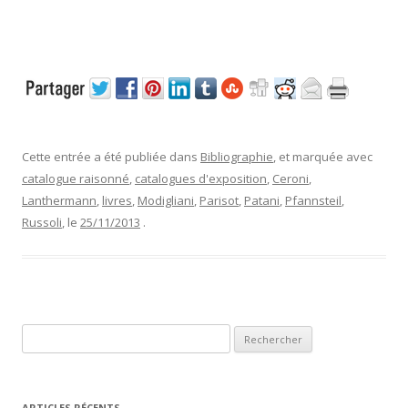
Cette entrée a été publiée dans
Bibliographie
, et marquée avec
catalogue raisonné
,
catalogues d'exposition
,
Ceroni
,
Lanthermann
,
livres
,
Modigliani
,
Parisot
,
Patani
,
Pfannsteil
,
Russoli
, le
25/11/2013
.
R
e
c
h
ARTICLES RÉCENTS