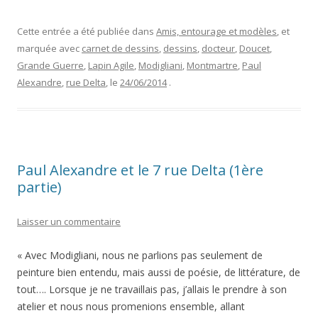
Cette entrée a été publiée dans
Amis, entourage et modèles
, et
marquée avec
carnet de dessins
,
dessins
,
docteur
,
Doucet
,
Grande Guerre
,
Lapin Agile
,
Modigliani
,
Montmartre
,
Paul
Alexandre
,
rue Delta
, le
24/06/2014
.
Paul Alexandre et le 7 rue Delta (1ère
partie)
Laisser un commentaire
« Avec Modigliani, nous ne parlions pas seulement de
peinture bien entendu, mais aussi de poésie, de littérature, de
tout…. Lorsque je ne travaillais pas, j’allais le prendre à son
atelier et nous nous promenions ensemble, allant