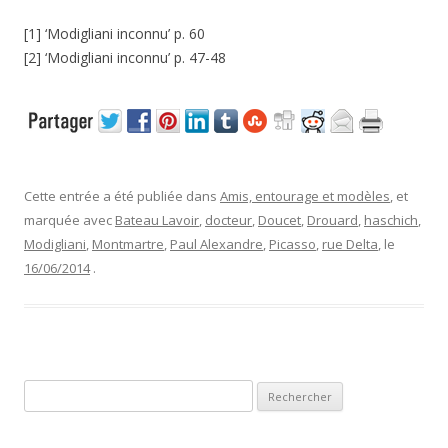
[1] ‘Modigliani inconnu’ p. 60
[2] ‘Modigliani inconnu’ p. 47-48
Cette entrée a été publiée dans
Amis, entourage et modèles
, et
marquée avec
Bateau Lavoir
,
docteur
,
Doucet
,
Drouard
,
haschich
,
Modigliani
,
Montmartre
,
Paul Alexandre
,
Picasso
,
rue Delta
, le
16/06/2014
.
R
e
c