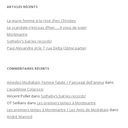
h
ARTICLES RÉCENTS
e
r
La jeune femme à la rose chez Christies
c
Le scandale n’est pas d’hier…. A vous de juger
h
Montmartre
e
Sotheby’s bat les records!
r
Paul Alexandre et le 7, rue Delta (2ème partie)
:
COMMENTAIRES RÉCENTS
Amedeo Modigliani, Femme fatale | Paesaggi dell'anima
dans
L’académie Colarossi
Vincent Pollet
dans
Sotheby’s bat les records!
OT Seillans
dans
Les premiers temps à Montmartre
Les premiers temps à Montmartre | Les Amis de Modigliani
dans
André Warnod