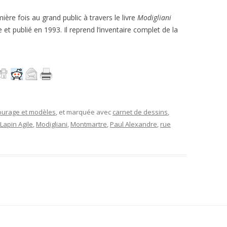
ière fois au grand public à travers le livre
Modigliani
e et publié en 1993. Il reprend l’inventaire complet de la
ourage et modèles
, et marquée avec
carnet de dessins
,
Lapin Agile
,
Modigliani
,
Montmartre
,
Paul Alexandre
,
rue