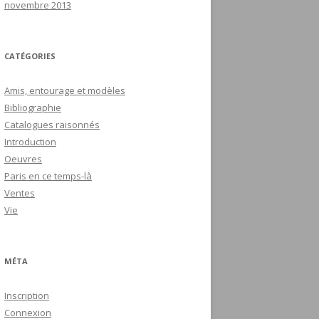
novembre 2013
CATÉGORIES
Amis, entourage et modèles
Bibliographie
Catalogues raisonnés
Introduction
Oeuvres
Paris en ce temps-là
Ventes
Vie
MÉTA
Inscription
Connexion