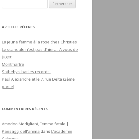
R
e
c
h
ARTICLES RÉCENTS
e
r
La jeune femme à la rose chez Christies
c
Le scandale n’est pas d’hier…. A vous de
h
juger
e
Montmartre
r
Sotheby’s bat les records!
Paul Alexandre et le 7, rue Delta (2ème
:
partie)
COMMENTAIRES RÉCENTS
Amedeo Modigliani, Femme fatale |
Paesaggi dell'anima
dans
L’académie
Colarossi