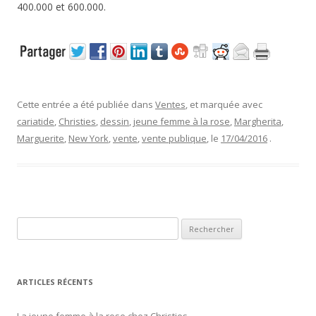
400.000 et 600.000.
Cette entrée a été publiée dans
Ventes
, et marquée avec
cariatide
,
Christies
,
dessin
,
jeune femme à la rose
,
Margherita
,
Marguerite
,
New York
,
vente
,
vente publique
, le
17/04/2016
.
R
e
c
h
ARTICLES RÉCENTS
e
r