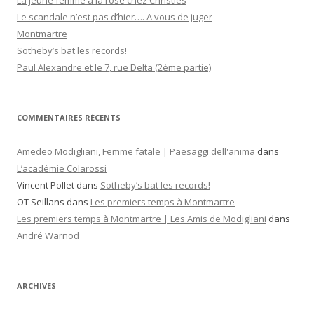
La jeune femme à la rose chez Christies
c
Le scandale n’est pas d’hier…. A vous de juger
h
Montmartre
e
Sotheby’s bat les records!
r
Paul Alexandre et le 7, rue Delta (2ème partie)
:
COMMENTAIRES RÉCENTS
Amedeo Modigliani, Femme fatale | Paesaggi dell'anima
dans
L’académie Colarossi
Vincent Pollet
dans
Sotheby’s bat les records!
OT Seillans
dans
Les premiers temps à Montmartre
Les premiers temps à Montmartre | Les Amis de Modigliani
dans
André Warnod
ARCHIVES