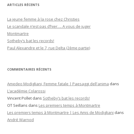
h
ARTICLES RÉCENTS
e
r
La jeune femme à la rose chez Christies
c
Le scandale n’est pas d’hier…. A vous de juger
h
Montmartre
e
Sotheby’s bat les records!
r
Paul Alexandre et le 7, rue Delta (2ème partie)
:
COMMENTAIRES RÉCENTS
Amedeo Modigliani, Femme fatale | Paesaggi dell'anima
dans
L’académie Colarossi
Vincent Pollet
dans
Sotheby’s bat les records!
OT Seillans
dans
Les premiers temps à Montmartre
Les premiers temps à Montmartre | Les Amis de Modigliani
dans
André Warnod