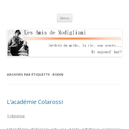
Les Amis de Modigliani
Au delà du mythe, sa vie, son oeuvre… Et aujourd'hui?
Aller
Menu
au
contenu
ARCHIVES PAR ÉTIQUETTE :
RODIN
L’académie Colarossi
1 réponse