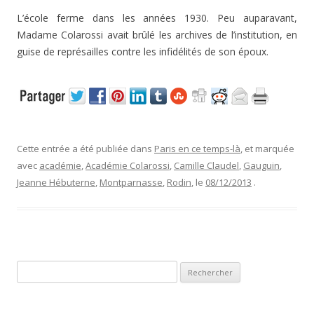
L’école ferme dans les années 1930. Peu auparavant,
Madame Colarossi avait brûlé les archives de l’institution, en
guise de représailles contre les infidélités de son époux.
Cette entrée a été publiée dans
Paris en ce temps-là
, et marquée
avec
académie
,
Académie Colarossi
,
Camille Claudel
,
Gauguin
,
Jeanne Hébuterne
,
Montparnasse
,
Rodin
, le
08/12/2013
.
R
e
c