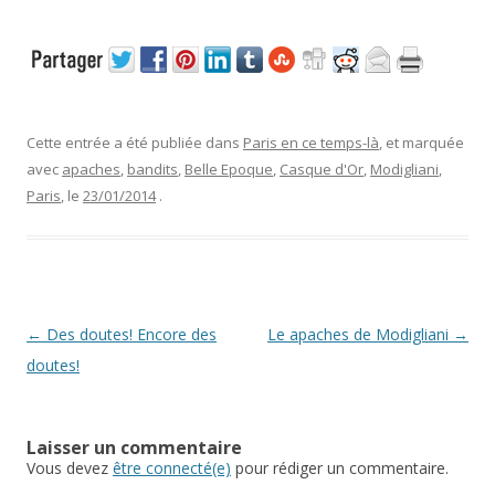
Cette entrée a été publiée dans
Paris en ce temps-là
, et marquée
avec
apaches
,
bandits
,
Belle Epoque
,
Casque d'Or
,
Modigliani
,
Paris
, le
23/01/2014
.
Navigation
←
Des doutes! Encore des
Le apaches de Modigliani
→
des
doutes!
articles
Laisser un commentaire
Vous devez
être connecté(e)
pour rédiger un commentaire.