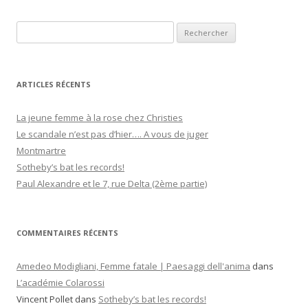
R
e
c
h
ARTICLES RÉCENTS
e
r
La jeune femme à la rose chez Christies
c
Le scandale n’est pas d’hier…. A vous de juger
h
Montmartre
e
Sotheby’s bat les records!
r
Paul Alexandre et le 7, rue Delta (2ème partie)
:
COMMENTAIRES RÉCENTS
Amedeo Modigliani, Femme fatale | Paesaggi dell'anima
dans
L’académie Colarossi
Vincent Pollet
dans
Sotheby’s bat les records!