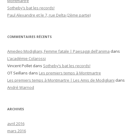
Montmartre
e
Sotheby’s bat les records!
r
Paul Alexandre et le 7, rue Delta (2ème partie)
:
COMMENTAIRES RÉCENTS
Amedeo Modigliani, Femme fatale | Paesaggi dell'anima
dans
L’académie Colarossi
Vincent Pollet
dans
Sotheby’s bat les records!
OT Seillans
dans
Les premiers temps à Montmartre
Les premiers temps à Montmartre | Les Amis de Modigliani
dans
André Warnod
ARCHIVES
avril 2016
mars 2016