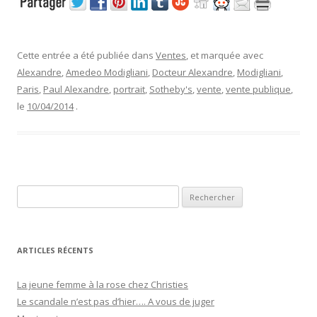
Cette entrée a été publiée dans
Ventes
, et marquée avec
Alexandre
,
Amedeo Modigliani
,
Docteur Alexandre
,
Modigliani
,
Paris
,
Paul Alexandre
,
portrait
,
Sotheby's
,
vente
,
vente publique
,
le
10/04/2014
.
R
e
c
h
ARTICLES RÉCENTS
e
r
La jeune femme à la rose chez Christies
c
Le scandale n’est pas d’hier…. A vous de juger
h