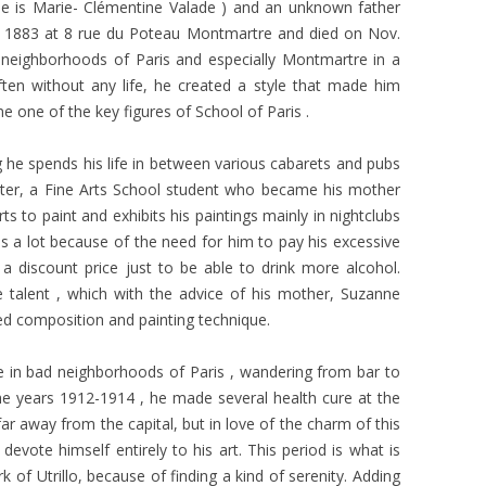
e is Marie- Clémentine Valade ) and an unknown father
1883 at 8 rue du Poteau Montmartre and died on Nov.
e neighborhoods of Paris and especially Montmartre in a
ften without any life, he created a style that made ​​him
 one of the key figures of School of Paris .
g he spends his life in between various cabarets and pubs
tter, a Fine Arts School student who became his mother
arts to paint and exhibits his paintings mainly in nightclubs
es a lot because of the need for him to pay his excessive
t a discount price just to be able to drink more alcohol.
e talent , which with the advice of his mother, Suzanne
led composition and painting technique.
ife in bad neighborhoods of Paris , wandering from bar to
the years 1912-1914 , he made ​​several health cure at the
 far away from the capital, but in love of the charm of this
devote himself entirely to his art. This period is what is
 of Utrillo, because of finding a kind of serenity. Adding