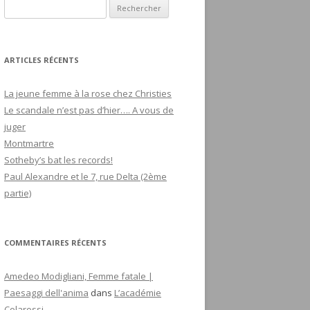
R
e
c
h
ARTICLES RÉCENTS
e
r
La jeune femme à la rose chez Christies
c
Le scandale n’est pas d’hier…. A vous de
h
juger
e
Montmartre
r
Sotheby’s bat les records!
Paul Alexandre et le 7, rue Delta (2ème
:
partie)
COMMENTAIRES RÉCENTS
Amedeo Modigliani, Femme fatale |
Paesaggi dell'anima
dans
L’académie
Colarossi