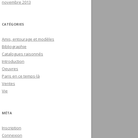
novembre 2013
CATÉGORIES
Amis, entourage et modèles
Bibliographie
Catalogues raisonnés
Introduction
Oeuvres
Paris en ce temps-là
Ventes
Vie
MÉTA
Inscription
Connexion