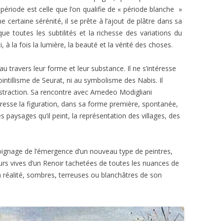
période est celle que l’on qualifie de « période blanche »
ne certaine sérénité, il se prête à l’ajout de plâtre dans sa
ue toutes les subtilités et la richesse des variations du
, à la fois la lumière, la beauté et la vérité des choses.
t au travers leur forme et leur substance. Il ne s’intéresse
ntillisme de Seurat, ni au symbolisme des Nabis. Il
abstraction. Sa rencontre avec Amedeo Modigliani
ntéresse la figuration, dans sa forme première, spontanée,
s paysages qu’il peint, la représentation des villages, des
ignage de l’émergence d’un nouveau type de peintres,
urs vives d’un Renoir tachetées de toutes les nuances de
la réalité, sombres, terreuses ou blanchâtres de son