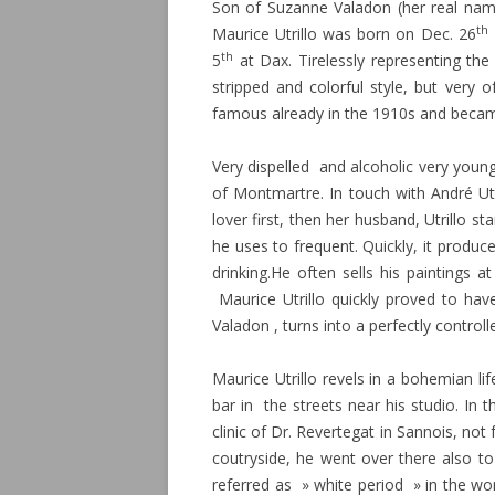
Son of Suzanne Valadon (her real nam
th
Maurice Utrillo was born on Dec. 26
th
5
at Dax. Tirelessly representing th
stripped and colorful style, but very o
famous already in the 1910s and became
Very dispelled and alcoholic very youn
of Montmartre. In touch with André U
lover first, then her husband, Utrillo st
he uses to frequent. Quickly, it produc
drinking.He often sells his paintings a
Maurice Utrillo quickly proved to hav
Valadon , turns into a perfectly control
Maurice Utrillo revels in a bohemian l
bar in the streets near his studio. In 
clinic of Dr. Revertegat in Sannois, not
coutryside, he went over there also to 
referred as » white period » in the work