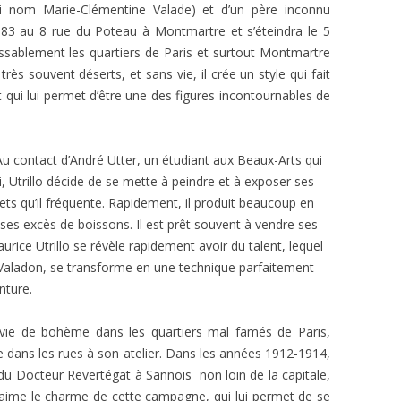
i nom Marie-Clémentine Valade) et d’un père inconnu
883 au 8 rue du Poteau à Montmartre et s’éteindra le 5
sablement les quartiers de Paris et surtout Montmartre
très souvent déserts, et sans vie, il crée un style qui fait
ui lui permet d’être une des figures incontournables de
. Au contact d’André Utter, un étudiant aux Beaux-Arts qui
, Utrillo décide de se mette à peindre et à exposer ses
ets qu’il fréquente. Rapidement, il produit beaucoup en
 ses excès de boissons. Il est prêt souvent à vendre ses
urice Utrillo se révèle rapidement avoir du talent, lequel
 Valadon, se transforme en une technique parfaitement
nture.
 vie de bohème dans les quartiers mal famés de Paris,
e dans les rues à son atelier. Dans les années 1912-1914,
e du Docteur Revertégat à Sannois non loin de la capitale,
l aime le charme de cette campagne, qui lui permet de se