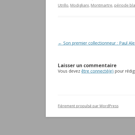
Utrillo
,
Modigliani
,
Montmartre
,
période bl
Navigation
←
Son premier collectionneur : Paul Al
des
articles
Laisser un commentaire
Vous devez
être connecté(e)
pour rédig
Fièrement propulsé par WordPress