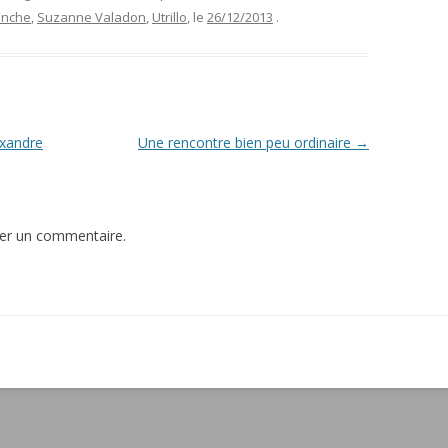
anche
,
Suzanne Valadon
,
Utrillo
, le
26/12/2013
.
exandre
Une rencontre bien peu ordinaire
→
er un commentaire.