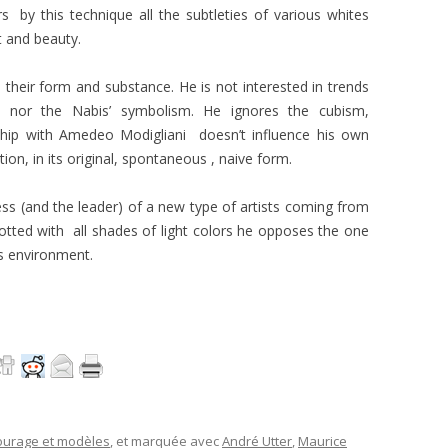
rs by this technique all the subtleties of various whites
t and beauty.
 their form and substance. He is not interested in trends
sm, nor the Nabis’ symbolism. He ignores the cubism,
dship with Amedeo Modigliani doesn’t influence his own
tion, in its original, spontaneous , naive form.
ess (and the leader) of a new type of artists coming from
potted with all shades of light colors he opposes the one
is environment.
ourage et modèles
, et marquée avec
André Utter
,
Maurice