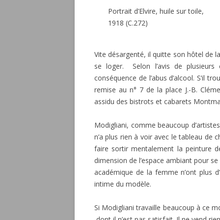
Portrait d’Elvire, huile sur toile,
1918 (C.272)
Vite désargenté, il quitte son hôtel de 
se loger. Selon l’avis de plusieurs 
conséquence de l’abus d’alcool. S’il tro
remise au n° 7 de la place J.-B. Cléme
assidu des bistrots et cabarets Montmar
Modigliani, comme beaucoup d’artistes q
n’a plus rien à voir avec le tableau de c
faire sortir mentalement la peinture 
dimension de l’espace ambiant pour se l
académique de la femme n’ont plus d’i
intime du modèle.
Si Modigliani travaille beaucoup à ce 
dont il n’est pas satisfait. Il ne vend 