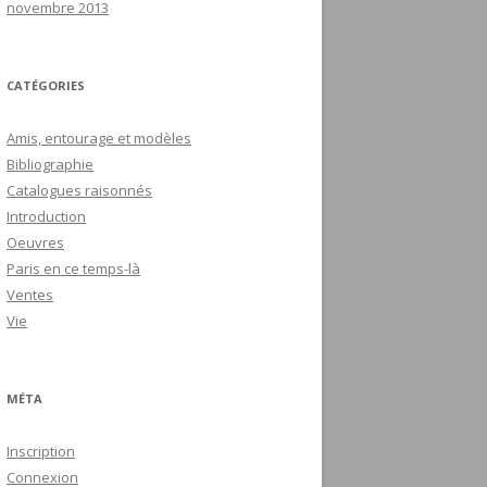
novembre 2013
CATÉGORIES
Amis, entourage et modèles
Bibliographie
Catalogues raisonnés
Introduction
Oeuvres
Paris en ce temps-là
Ventes
Vie
MÉTA
Inscription
Connexion