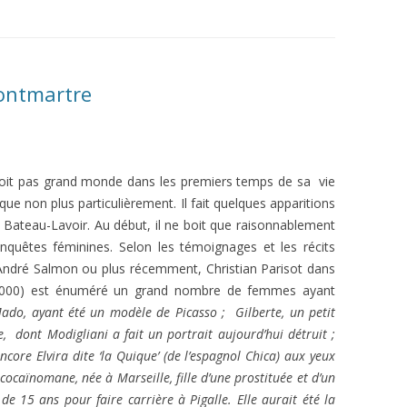
ontmartre
oit pas grand monde dans les premiers temps de sa vie
e non plus particulièrement. Il fait quelques apparitions
u Bateau-Lavoir. Au début, il ne boit que raisonnablement
onquêtes féminines. Selon les témoignages et les récits
 André Salmon ou plus récemment, Christian Parisot dans
2000) est énuméré un grand nombre de femmes ayant
ado, ayant été un modèle de Picasso ; Gilberte, un petit
 dont Modigliani a fait un portrait aujourd’hui détruit ;
core Elvira dite ‘la Quique’ (de l’espagnol Chica) aux yeux
 cocaïnomane, née à Marseille, fille d’une prostituée et d’un
e 15 ans pour faire carrière à Pigalle. Elle aurait été la