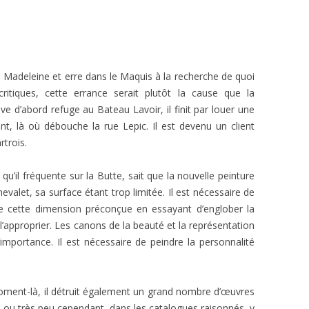
la Madeleine et erre dans le Maquis à la recherche de quoi
critiques, cette errance serait plutôt la cause que la
uve d’abord refuge au Bateau Lavoir, il finit par louer une
nt, là où débouche la rue Lepic. Il est devenu un client
trois.
u’il fréquente sur la Butte, sait que la nouvelle peinture
hevalet, sa surface étant trop limitée. Il est nécessaire de
de cette dimension préconçue en essayant d’englober la
’approprier. Les canons de la beauté et la représentation
mportance. Il est nécessaire de peindre la personnalité
moment-là, il détruit également un grand nombre d’œuvres
rien ou très peu cependant, dans les catalogues raisonnés, y