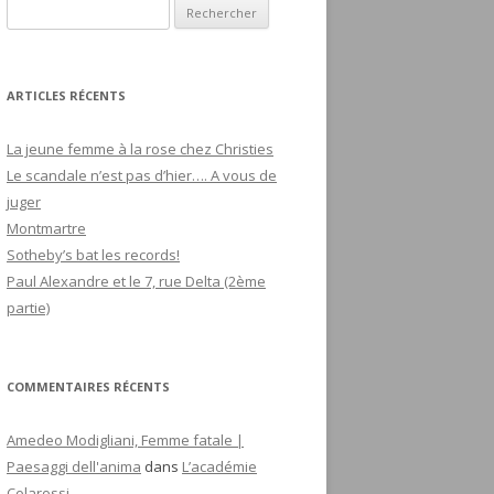
R
e
c
h
ARTICLES RÉCENTS
e
r
La jeune femme à la rose chez Christies
c
Le scandale n’est pas d’hier…. A vous de
h
juger
e
Montmartre
r
Sotheby’s bat les records!
Paul Alexandre et le 7, rue Delta (2ème
:
partie)
COMMENTAIRES RÉCENTS
Amedeo Modigliani, Femme fatale |
Paesaggi dell'anima
dans
L’académie
Colarossi