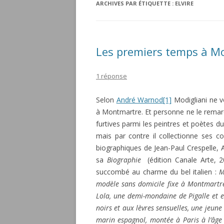
ARCHIVES PAR ÉTIQUETTE :
ELVIRE
Les premiers temps à M
1 réponse
Selon
André Warnod
[1]
Modigliani ne v
à Montmartre. Et personne ne le remarqu
furtives parmi les peintres et poètes d
mais par contre il collectionne ses c
biographiques de Jean-Paul Crespelle,
sa
Biographie
(édition Canale Arte, 
succombé au charme du bel italien :
M
modèle sans domicile fixe à Montmartre,
Lola, une demi-mondaine de Pigalle et en
noirs et aux lèvres sensuelles, une jeune
marin espagnol, montée à Paris à l’âge d